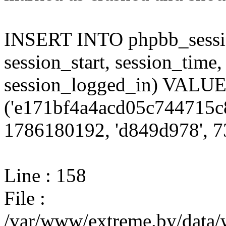
INSERT INTO phpbb_session
session_start, session_time,
session_logged_in) VALU
('e171bf4a4acd05c744715c8
1786180192, 'd849d978', 73
Line : 158
File :
/var/www/extreme.by/data/