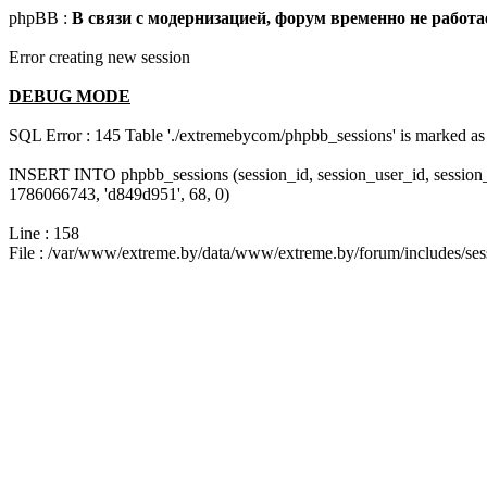
phpBB :
В связи с модернизацией, форум временно не работа
Error creating new session
DEBUG MODE
SQL Error : 145 Table './extremebycom/phpbb_sessions' is marked as 
INSERT INTO phpbb_sessions (session_id, session_user_id, session
1786066743, 'd849d951', 68, 0)
Line : 158
File : /var/www/extreme.by/data/www/extreme.by/forum/includes/ses