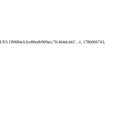
 VALUES ('80684cb3ce80edb969acc7fc464dcd41', -1, 1786066743,