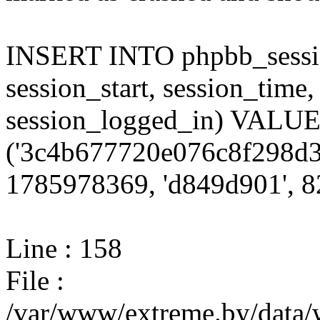
INSERT INTO phpbb_session
session_start, session_time,
session_logged_in) VALU
('3c4b677720e076c8f298d3
1785978369, 'd849d901', 82
Line : 158
File :
/var/www/extreme.by/data/