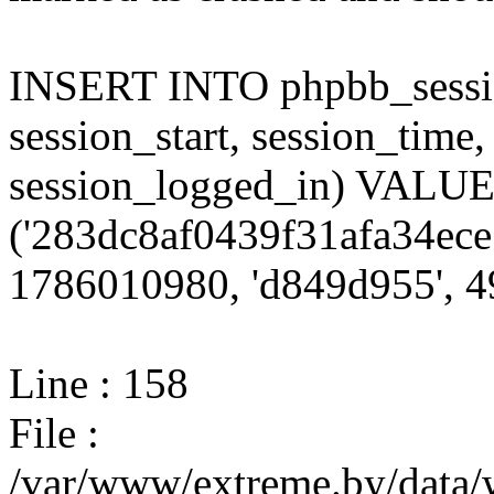
INSERT INTO phpbb_session
session_start, session_time,
session_logged_in) VALU
('283dc8af0439f31afa34ece
1786010980, 'd849d955', 49
Line : 158
File :
/var/www/extreme.by/data/