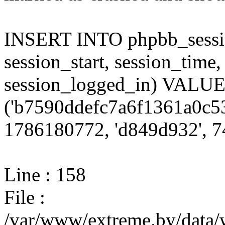
INSERT INTO phpbb_session
session_start, session_time,
session_logged_in) VALU
('b7590ddefc7a6f1361a0c53
1786180772, 'd849d932', 74
Line : 158
File :
/var/www/extreme.by/data/