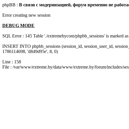
phpBB :
В связи с модернизацией, форум временно не работа
Error creating new session
DEBUG MODE
SQL Error : 145 Table './extremebycom/phpbb_sessions' is marked as 
INSERT INTO phpbb_sessions (session_id, session_user_id, session
1786114698, 'd849d95e', 8, 0)
Line : 158
File : /var/www/extreme.by/data/www/extreme.by/forum/includes/ses