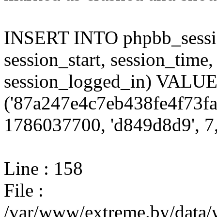
INSERT INTO phpbb_session
session_start, session_time,
session_logged_in) VALU
('87a247e4c7eb438fe4f73fa
1786037700, 'd849d8d9', 7,
Line : 158
File :
/var/www/extreme.by/data/