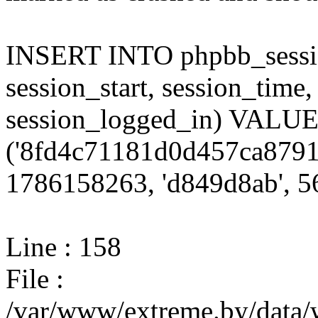
INSERT INTO phpbb_session
session_start, session_time,
session_logged_in) VALU
('8fd4c71181d0d457ca8791
1786158263, 'd849d8ab', 56
Line : 158
File :
/var/www/extreme.by/data/