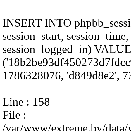
INSERT INTO phpbb_session
session_start, session_time,
session_logged_in) VALU
('18b2be93df450273d7fdcc
1786328076, 'd849d8e2', 73
Line : 158
File :
/var/www/extreme.by/data/