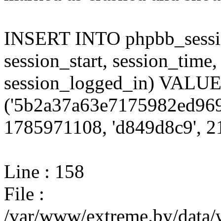
INSERT INTO phpbb_session
session_start, session_time,
session_logged_in) VALU
('5b2a37a63e7175982ed969
1785971108, 'd849d8c9', 21
Line : 158
File :
/var/www/extreme.by/data/