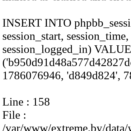
INSERT INTO phpbb_session
session_start, session_time,
session_logged_in) VALU
('b950d91d48a577d42827dc
1786076946, 'd849d824', 78
Line : 158
File :
/var/www/extreme.by/data/