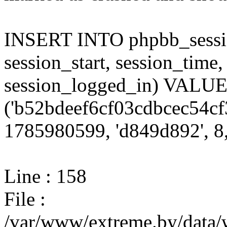
INSERT INTO phpbb_session
session_start, session_time,
session_logged_in) VALU
('b52bdeef6cf03cdbcec54cf
1785980599, 'd849d892', 8,
Line : 158
File :
/var/www/extreme.by/data/