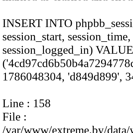
INSERT INTO phpbb_session
session_start, session_time,
session_logged_in) VALU
('4cd97cd6b50b4a7294778c
1786048304, 'd849d899', 34
Line : 158
File :
/var/www/extreme.by/data/