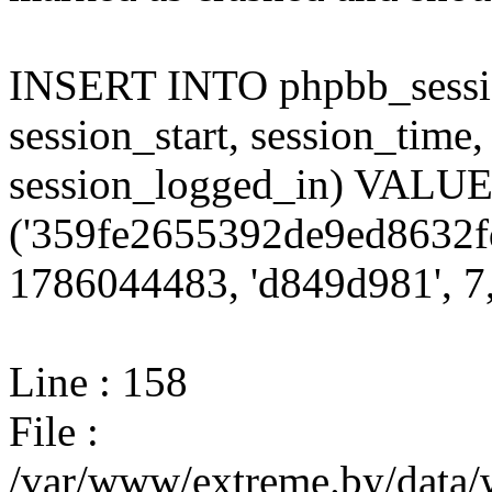
INSERT INTO phpbb_session
session_start, session_time,
session_logged_in) VALU
('359fe2655392de9ed8632fd
1786044483, 'd849d981', 7,
Line : 158
File :
/var/www/extreme.by/data/