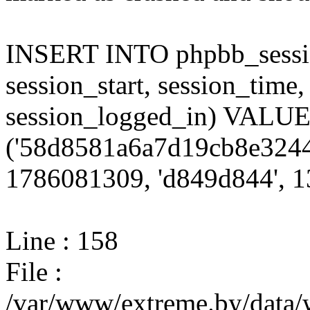
INSERT INTO phpbb_session
session_start, session_time,
session_logged_in) VALU
('58d8581a6a7d19cb8e3244
1786081309, 'd849d844', 13
Line : 158
File :
/var/www/extreme.by/data/