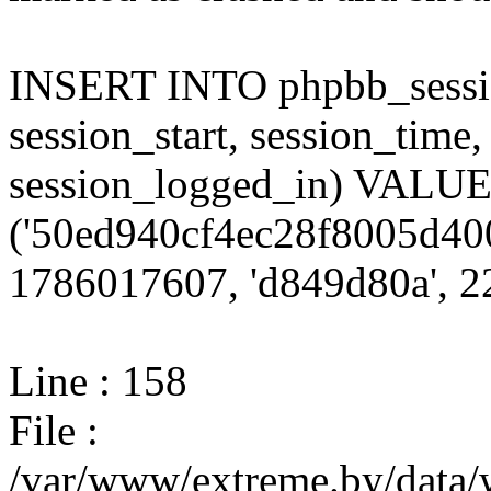
INSERT INTO phpbb_session
session_start, session_time,
session_logged_in) VALU
('50ed940cf4ec28f8005d40
1786017607, 'd849d80a', 22
Line : 158
File :
/var/www/extreme.by/data/