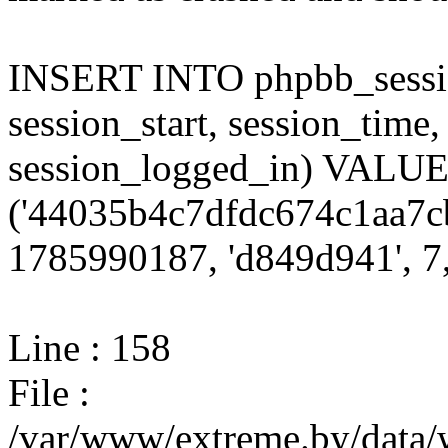
INSERT INTO phpbb_session
session_start, session_time,
session_logged_in) VALU
('44035b4c7dfdc674c1aa7c
1785990187, 'd849d941', 7,
Line : 158
File :
/var/www/extreme.by/data/