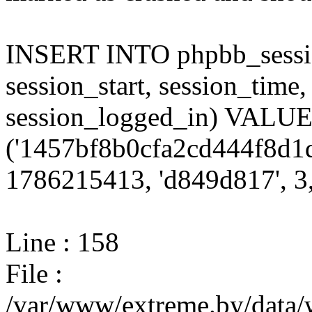
INSERT INTO phpbb_session
session_start, session_time,
session_logged_in) VALU
('1457bf8b0cfa2cd444f8d1
1786215413, 'd849d817', 3,
Line : 158
File :
/var/www/extreme.by/data/