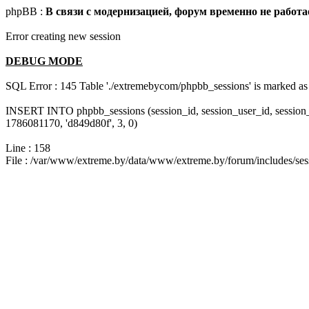
phpBB :
В связи с модернизацией, форум временно не работа
Error creating new session
DEBUG MODE
SQL Error : 145 Table './extremebycom/phpbb_sessions' is marked as 
INSERT INTO phpbb_sessions (session_id, session_user_id, session
1786081170, 'd849d80f', 3, 0)
Line : 158
File : /var/www/extreme.by/data/www/extreme.by/forum/includes/ses