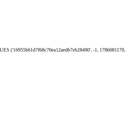
 VALUES ('16955b61d7f68c70ea12aedb7eb28490', -1, 1786081170,