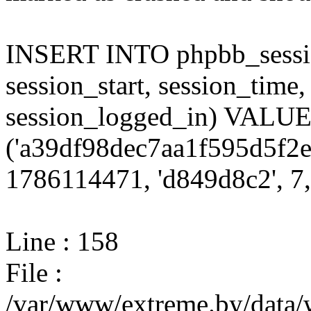
INSERT INTO phpbb_session
session_start, session_time,
session_logged_in) VALU
('a39df98dec7aa1f595d5f2e
1786114471, 'd849d8c2', 7,
Line : 158
File :
/var/www/extreme.by/data/