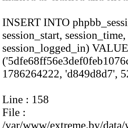
INSERT INTO phpbb_session
session_start, session_time,
session_logged_in) VALU
('5dfe68ff56e3def0feb1076
1786264222, 'd849d8d7', 52
Line : 158
File :
/var/www/extreme.by/data/