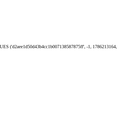
 VALUES ('d2aee1d50d43b4cc1b007138587875ff', -1, 1786213164,