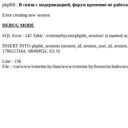
phpBB :
В связи с модернизацией, форум временно не работа
Error creating new session
DEBUG MODE
SQL Error : 145 Table './extremebycom/phpbb_sessions' is marked as 
INSERT INTO phpbb_sessions (session_id, session_user_id, session
1786213164, 'd849d92a', 63, 0)
Line : 158
File : /var/www/extreme.by/data/www/extreme.by/forum/includes/ses