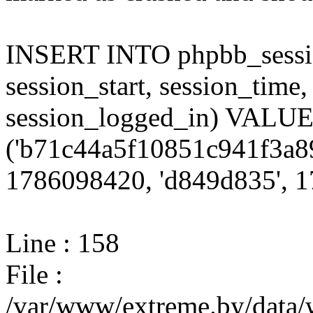
INSERT INTO phpbb_session
session_start, session_time,
session_logged_in) VALU
('b71c44a5f10851c941f3a89
1786098420, 'd849d835', 17
Line : 158
File :
/var/www/extreme.by/data/