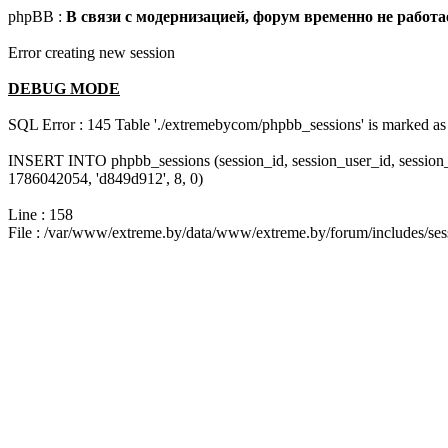
phpBB :
В связи с модернизацией, форум временно не работа
Error creating new session
DEBUG MODE
SQL Error : 145 Table './extremebycom/phpbb_sessions' is marked as 
INSERT INTO phpbb_sessions (session_id, session_user_id, session
1786042054, 'd849d912', 8, 0)
Line : 158
File : /var/www/extreme.by/data/www/extreme.by/forum/includes/ses