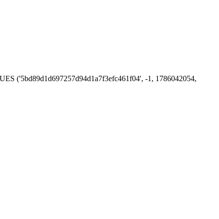
 VALUES ('5bd89d1d697257d94d1a7f3efc461f04', -1, 1786042054,