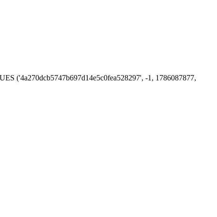
 VALUES ('4a270dcb5747b697d14e5c0fea528297', -1, 1786087877,