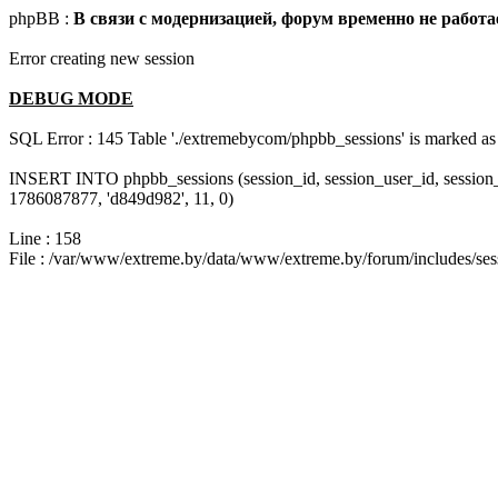
phpBB :
В связи с модернизацией, форум временно не работа
Error creating new session
DEBUG MODE
SQL Error : 145 Table './extremebycom/phpbb_sessions' is marked as 
INSERT INTO phpbb_sessions (session_id, session_user_id, session
1786087877, 'd849d982', 11, 0)
Line : 158
File : /var/www/extreme.by/data/www/extreme.by/forum/includes/ses