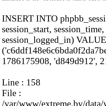
INSERT INTO phpbb_session
session_start, session_time,
session_logged_in) VALU
('c6ddf148e6c6bda0f2da7be
1786175908, 'd849d912', 21
Line : 158
File :
/var/www/extreme.by/data/