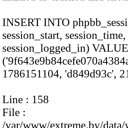
INSERT INTO phpbb_session
session_start, session_time,
session_logged_in) VALU
('9f643e9b84cefe070a4384a
1786151104, 'd849d93c', 21
Line : 158
File :
/var/www/extreme.by/data/