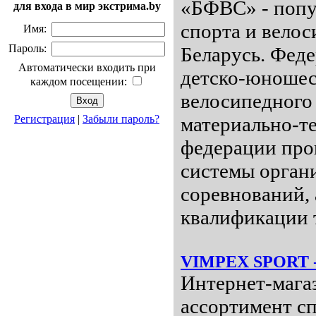
«БФВС» - попу
для входа в мир экстрима.by
спорта и вело
Имя:
Пароль:
Беларусь. Феде
Автоматически входить при
детско-юношес
каждом посещении:
велосипедного
Регистрация
|
Забыли пароль?
материально-те
федерации про
системы орган
соревнований,
квалификации т
VIMPEX SPORT - 
Интернет-мага
ассортимент с