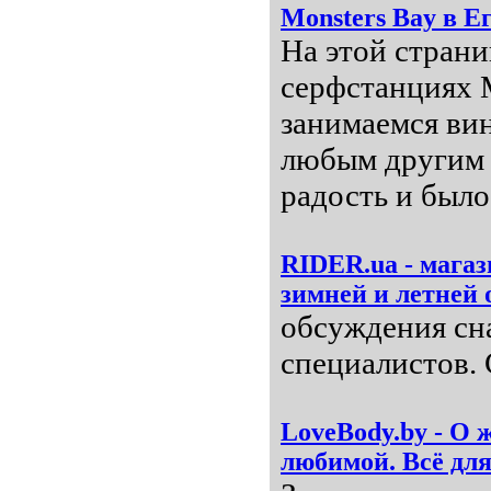
Monsters Bay в Е
На этой стран
серфстанциях 
занимаемся ви
любым другим 
радость и было
RIDER.ua - магаз
зимней и летней 
обсуждения сн
специалистов. 
LoveBody.by - О 
любимой. Всё дл