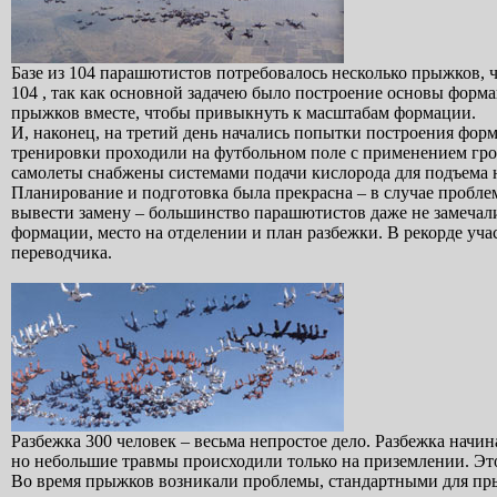
Базе из 104 парашютистов потребовалось несколько прыжков, ч
104 , так как основной задачею было построение основы форм
прыжков вместе, чтобы привыкнуть к масштабам формации.
И, наконец, на третий день начались попытки построения форм
тренировки проходили на футбольном поле с применением громко
самолеты снабжены системами подачи кислорода для подъема н
Планирование и подготовка была прекрасна – в случае проблем
вывести замену – большинство парашютистов даже не замечали
формации, место на отделении и план разбежки. В рекорде уча
переводчика.
Разбежка 300 человек – весьма непростое дело. Разбежка начин
но небольшие травмы происходили только на приземлении. Это 
Во время прыжков возникали проблемы, стандартными для пры