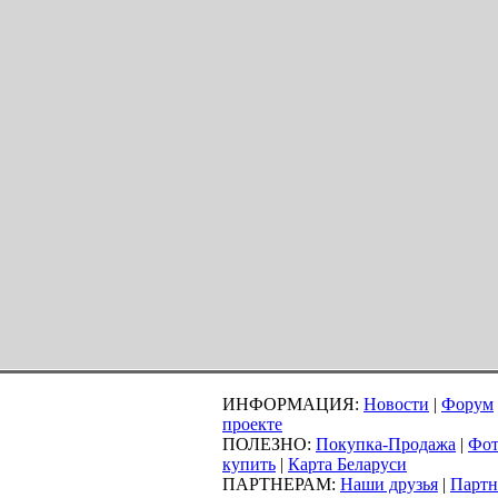
ИНФОРМАЦИЯ:
Новости
|
Форум
проекте
ПОЛЕЗНО:
Покупка-Продажа
|
Фот
купить
|
Карта Беларуси
ПАРТНЕРАМ:
Наши друзья
|
Партн