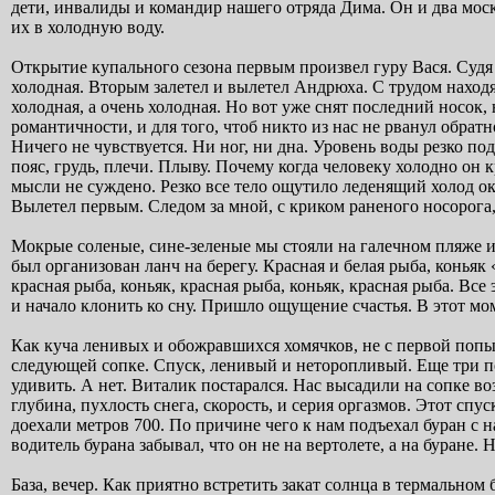
дети, инвалиды и командир нашего отряда Дима. Он и два моск
их в холодную воду.
Открытие купального сезона первым произвел гуру Вася. Судя п
холодная. Вторым залетел и вылетел Андрюха. С трудом находя
холодная, а очень холодная. Но вот уже снят последний носок,
романтичности, и для того, чтоб никто из нас не рванул обратн
Ничего не чувствуется. Ни ног, ни дна. Уровень воды резко под
пояс, грудь, плечи. Плыву. Почему когда человеку холодно он 
мысли не суждено. Резко все тело ощутило леденящий холод ок
Вылетел первым. Следом за мной, с криком раненого носорога,
Мокрые соленые, сине-зеленые мы стояли на галечном пляже и 
был организован ланч на берегу. Красная и белая рыба, коньяк 
красная рыба, коньяк, красная рыба, коньяк, красная рыба. Вс
и начало клонить ко сну. Пришло ощущение счастья. В этот мом
Как куча ленивых и обожравшихся хомячков, не с первой попыт
следующей сопке. Спуск, ленивый и неторопливый. Еще три по
удивить. А нет. Виталик постарался. Нас высадили на сопке воз
глубина, пухлость снега, скорость, и серия оргазмов. Этот сп
доехали метров 700. По причине чего к нам подъехал буран с 
водитель бурана забывал, что он не на вертолете, а на буране.
База, вечер. Как приятно встретить закат солнца в термальном 