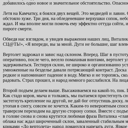
добавилось одно новое и значительное обстоятельство. Опаснос
Летя на Камчатку, я боялся двух вещей. Это медведей и лавин.
обстояло хуже. Три дня, на обледеневшие верхушки сопок, небо
ждал. И мы вполне могли помочь ему эффектно оттуда сойти, и
пироге смерти.
Обведя нас взглядом, и увидев выражения наших лиц, Виталик
СЦ@ТЬ!», «Я впереди, вы за мной. Дуги не большие, шаг влев
Вертолет задрожал и завис над склоном. Вперед. Шаг в пустот
оперативно, после чего, весело помахивая винтами, вертолет у
задерживаться. Тестируя склон, не широко и организованно уст
умноженные на безделье давали потрясающий контраст. Доска
редкие и напоминают падение в воду. Мягко и не торопясь, ско
радовать. Страх прошел, и народ немного расслабился. На лиц
Второй подъем делаем выше. Высаживаемся на какой-то, пик. Ши
Как стадо коров, мыча и толкаясь, мы пытаемся пристегнуть сн
застегнуть крепление на другой, не дай бог отпустишь доску, л
утопая в снегу, совсем не хочется. Каким-то невероятным спо
траверсом переходим на другую сторону сопки. Вместе с подъ
в голове снова и снова крутится любимая фраза Виталика «гл
облака нас ждал широченный склон, заваленный стабильным мя
криками «До вертолета» народ ломанулся нарезать дуги. Яркое 