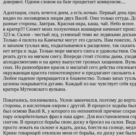
доверяют. Одним словом на базе процветает коммунизм....
Адоптация, спать хочется днем, а есть ночью. Первый день прож
видно по лоснящимся лицам двух Васей. Они только оттуда. До
разные стороны. Завтрак. Красная икра, каша, чай. Небо ясное
в кратер!!! Сюжет моих полуночных кошмаров начинает происхо
323 м. Склон - чистый лед, усеянный теми же ледяными досками
Только 4 пилота на Камчатке могут это сделать. Нам повезло, А
и запахом тухлых яиц, подкатываемся к расщелине, так сказать
нет ветра и льда. Только море мягкого снега и удовольствия. 
резать дуги на мягком снегу. Впереди стоят столпы дыма, ухо
аплодисментами и на арену выпустят грозных хищников. Вулкан
снах. Но разнообразие красок и масштаб сего действа отвлекае
окружающая красота гипнотизируют и предлагают скользить к 
Любое падение превращается в блаженство. Только запах тухлы
целины покрывается дугами. Каждый из нас чувствует себя ху
кратера Мутновского вулкана.
Покатались, поснимались. Уклон закончился, поэтому до вер
стороны, и кислотным озером с другой. В процессе ходьбы бы
был осмеян Васей К, у которого по непонятной причине сохран
пару оскорбительных фраз в наш адрес. Для восстановления с
снегом. В процессе борьбы свою доску я бросил на склон. Вид
просто лежать на склоне и ждать, доска, блестя на солнце, ме
Крики товарищей отвлекли меня от борьбы, но доску уже было н