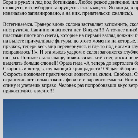
Борд в руках и лед под ботинками. Любое резкое движение, ил
стоящего, в сноубордиста орущего - скользящего. Ягодицы, в п
изначально запланировано, а на них, предательски сжались:).
Встегиваемся. Траверс вдоль склона заставляет вспомнить, ск
инструктаж. Лавинно опасности нет. Вперед!!!! А точнее вни
пластами плотного снега), которые на первый взгляд должны 
на вылете причудливые фигуры, до этого момента на которые, к
прыжок, теперь весь мир перевернулся, и где-то под ногами г
понравилось!!!». И эта мысль ударом о склон загоняется глубж
пят раз. Пониже стало слаще, появился мягкий снег, доски пер
выделять больше слюней! Фраза гида «А теперь до вертолета 
Скорость и ветер, заглушающий крик радости! Общая эйфория з
Скорость позволяет практически ложится на склон. Свобода. 
ограничивают только законы физики и здравого смысла. Немног
спину и улетаешь вправо. Человек раз попробовавши вкус ветр
прикоснулись к мечте!!!