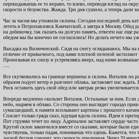
перекидываешь ее то вправо, то влево, переводя взгляд на о
скорости и безумства. Жажда. Три дня сушило, а теперь дали х
Час за часом мы утюжили склоны. Сегодня последний день ката
лететь в Петропавловск Камчатский, а завтра в Москву. Обед
на добивочку, так сказать на долгую память, отвезти нас еще 
обедом мы бы конечно не согласились! Но делать нечего мы уже 
Высадка на Вилюченский. Сидя на снегу оглядываюсь. Мы на в
отличие от привычного, под нами плотной пеленой застилают
Пронизывая их снизу и устремляясь вверх, над ними возвыш
….
Все скучковались на границе вершины и склона. Виталик по ра
образом подует ветер и разгонит облака, заставляет нас ждать.
Риск оставить здесь свой обед или завтрак резко увеличивается
Впереди медленно скользит Виталик. Остальные за ним. Если до
небо, ныряем в облако. Со стороны оно выглядит гораздо привл
сумасшедший, в памяти всплывают картины с прошлого катани
Спасает только гряда скал, идущая вдоль склона. Идем в прити
Пот струями течет по лицу. Адреналин заставляет сердце часто
Крутой склон закончился вместе со скалами, которые были ед
чувствуешь, только падая, понимаешь что едешь. Кажется, что
доской бугров говорит, что скорость приличная. Через 20 мин