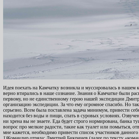
Идея поехать на Камчатку возникла и муссировалась в нашем 
верно втирались в наше сознание. Знания о Камчатке были 
первому, но не единственному герою нашей экспедиции Дмитр
организацию экспедиции. За что ему огромное спасибо. Но та
серьезно. Всем была поставлена задача минимум, привести себ
находится без воды и пищи, спать в суровых условиях. Озвуче
ни хрена вы не знаете. Еда будет строго нормирована, банка туш
вопрос про мелкие радости, такие как туалет или помыться, от
мне кажется, необходимо привести список участников данного
1)Командир отряда: Дмитрий Бикринев (далее по тексту «кома