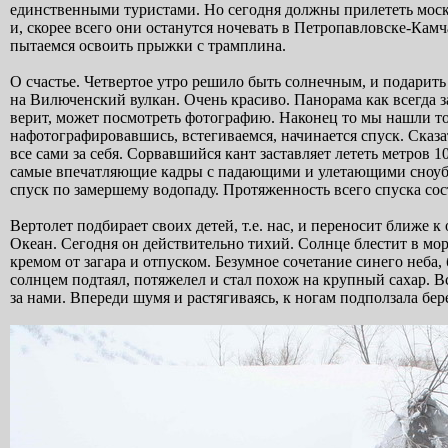
единственными туристами. Но сегодня должны прилететь москв
и, скорее всего они останутся ночевать в Петропавловске-Ка
пытаемся освоить прыжки с трамплина.
О счастье. Четвертое утро решило быть солнечным, и подарить
на Вилюченский вулкан. Очень красиво. Панорама как всегда 
верит, может посмотреть фотографию. Наконец то мы нашли то 
нафотографировавшись, встегиваемся, начинается спуск. Сказат
все сами за себя. Сорвавшийся кант заставляет лететь метров 
самые впечатляющие кадры с падающими и улетающими сноубо
спуск по замершему водопаду. Протяженность всего спуска сос
Вертолет подбирает своих детей, т.е. нас, и переносит ближе 
Океан. Сегодня он действительно тихий. Солнце блестит в мо
кремом от загара и отпуском. Безумное сочетание синего неба,
солнцем подтаял, потяжелел и стал похож на крупный сахар. В
за нами. Впереди шумя и растягиваясь, к ногам подползала бер