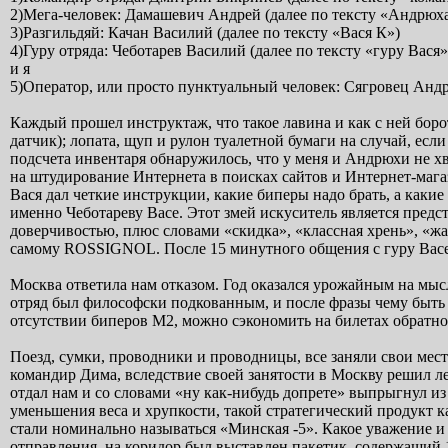
2)Мега-человек: Дамашевич Андрей (далее по тексту «Андрюх
3)Разгильдяй: Качан Василий (далее по тексту «Вася К»)
4)Гуру отряда: Чеботарев Василий (далее по тексту «гуру Вася»
и я
5)Оператор, или просто пунктуальный человек: Сягровец Андре
Каждый прошел инструктаж, что такое лавина и как с ней бор
датчик); лопата, щуп и рулон туалетной бумаги на случай, есл
подсчета инвентаря обнаружилось, что у меня и Андрюхи не хв
на штудирование Интернета в поисках сайтов и Интернет-маг
Вася дал четкие инструкции, какие биперы надо брать, а каки
именно Чеботареву Васе. Этот змей искуситель является пред
доверчивостью, плюс словами «скидка», «классная хрень», «жал
самому ROSSIGNOL. После 15 минутного общения с гуру Васе
Москва ответила нам отказом. Год оказался урожайным на мыс
отряд был философски подкованным, и после фразы чему быть
отсутствии биперов М2, можно сэкономить на билетах обратно!
Поезд, сумки, проводники и проводницы, все заняли свои мест
командир Дима, вследствие своей занятости в Москву решил ле
отдал нам и со словами «ну как-нибудь допрете» выпрыгнул из
уменьшения веса и хрупкости, такой стратегический продукт к
стали номинально называться «Минская -5». Какое уважение и 
отправления, на коридор был выставлен пакетик, содержащий 