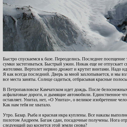
Быстро спускаемся к базе. Переоделись. Последнее посещение 
сумки застегиваться. Быстрый ужин. Никак еще не отпускает 
жителями. Вертолет нервно дрожит и крутит винтами. Надо идт
Я как всегда последний. Дверь за мной захлопывается, и мы вз
все места заняты. Солнце садиться, отбрасывая красные полос
В Петропавловске Камчатском идет дождь. После белоснежных
асфальтовые дороги, и дымящие автомобили. Единственное что с
оставляет. Унитаз, нет, «О Унитаз», о великое изобретение чело
Как нам тебя не хватало.
Утро. Базар. Рыба и красная икра куплены. Все наказы выполн
пилотом Андреем. Багаж сдан, посадочные получены. Нога отрыв
следующий раз коснется этой земли снова?