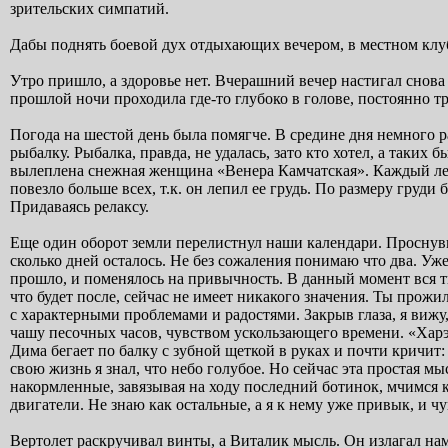
зрительских симпатий.
Дабы поднять боевой дух отдыхающих вечером, в местном клу
Утро пришло, а здоровье нет. Вчерашний вечер настигал снова 
прошлой ночи проходила где-то глубоко в голове, постоянно т
Погода на шестой день была помягче. В средине дня немного ра
рыбалку. Рыбалка, правда, не удалась, зато кто хотел, а таких
вылеплена снежная женщина «Венера Камчатская». Каждый леп
повезло больше всех, т.к. он лепил ее грудь. По размеру груди 
Придаваясь релаксу.
Еще один оборот земли перелистнул наши календари. Проснувш
сколько дней осталось. Не без сожаления понимаю что два. У
прошло, и поменялось на привычность. В данный момент вся тво
что будет после, сейчас не имеет никакого значения. Ты прожи
с характерными проблемами и радостями. Закрыв глаза, я вижу
чашу песочных часов, чувством ускользающего времени. «Харэ 
Дима бегает по балку с зубной щеткой в руках и почти кричит:
свою жизнь я знал, что небо голубое. Но сейчас эта простая 
накормленные, завязывая на ходу последний ботинок, мчимся 
двигатели. Не знаю как остальные, а я к нему уже привык, и чу
Вертолет раскручивал винты, а Виталик мысль. Он излагал нам