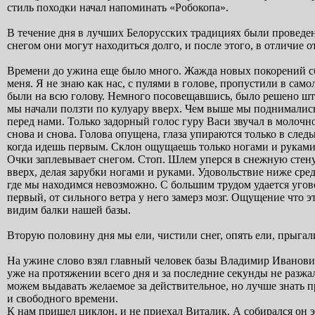
стиль походки начал напоминать «Робокопа».
В течение дня в лучших Белорусских традициях были проведе
снегом они могут находиться долго, и после этого, в отличие о
Времени до ужина еще было много. Жажда новых покорений сби
меня. Я не знаю как нас, с пулями в голове, пропустили в сам
были на всю голову. Немного посовещавшись, было решено шт
мы начали ползти по кулуару вверх. Чем выше мы поднимались,
перед нами. Только задорный голос гуру Васи звучал в молоч
снова и снова. Голова опущена, глаза упираются только в след
когда идешь первым. Склон ощущаешь только ногами и руками.
Очки заплевывает снегом. Стоп. Шлем уперся в снежную стену
вверх, делая зарубки ногами и руками. Удовольствие ниже сре
где мы находимся невозможно. С большим трудом удается уговор
первый, от сильного ветра у него замерз мозг. Ощущение что э
видим балки нашей базы.
Вторую половину дня мы ели, чистили снег, опять ели, прыга
На ужине слово взял главный человек базы Владимир Иванович
уже на протяжении всего дня и за последние секунды не разжа
можем выдавать желаемое за действительное, но лучше знать п
и свободного времени.
К нам пришел циклон, и не приехал Виталик. А собирался он э