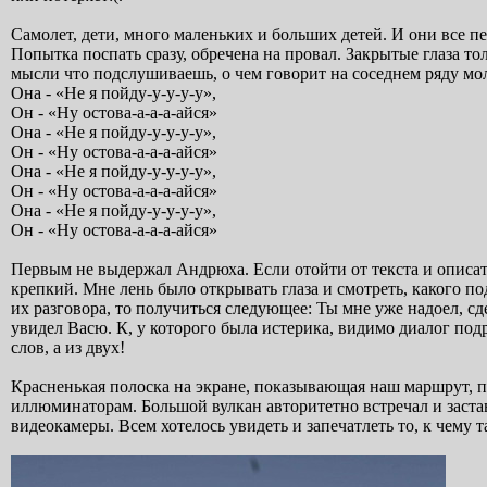
Самолет, дети, много маленьких и больших детей. И они все п
Попытка поспать сразу, обречена на провал. Закрытые глаза то
мысли что подслушиваешь, о чем говорит на соседнем ряду мол
Она - «Не я пойду-у-у-у-у»,
Он - «Ну остова-а-а-а-айся»
Она - «Не я пойду-у-у-у-у»,
Он - «Ну остова-а-а-а-айся»
Она - «Не я пойду-у-у-у-у»,
Он - «Ну остова-а-а-а-айся»
Она - «Не я пойду-у-у-у-у»,
Он - «Ну остова-а-а-а-айся»
Первым не выдержал Андрюха. Если отойти от текста и описат
крепкий. Мне лень было открывать глаза и смотреть, какого п
их разговора, то получиться следующее: Ты мне уже надоел, сд
увидел Васю. К, у которого была истерика, видимо диалог под
слов, а из двух!
Красненькая полоска на экране, показывающая наш маршрут, по
иллюминаторам. Большой вулкан авторитетно встречал и застав
видеокамеры. Всем хотелось увидеть и запечатлеть то, к чему т