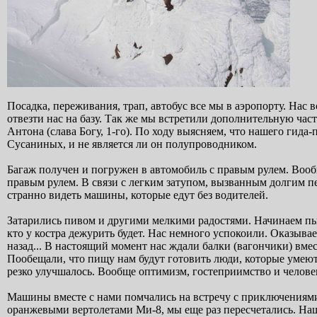
Посадка, переживания, трап, автобус все мы в аэропорту. Нас
отвезти нас на базу. Так же мы встретили дополнительную час
Антона (слава Богу, 1-го). По ходу выясняем, что нашего гида-
Сусаниных, и не является ли он полупроводником.
Багаж получен и погружен в автомобиль с правым рулем. Вооб
правым рулем. В связи с легким затупом, вызванным долгим пе
странно видеть машины, которые едут без водителей.
Затарились пивом и другими мелкими радостями. Начинаем пыт
кто у костра дежурить будет. Нас немного успокоили. Оказывае
назад... В настоящий момент нас ждали балки (вагончики) вмес
Пообещали, что пищу нам будут готовить люди, которые умеют 
резко улучшалось. Вообще оптимизм, гостеприимство и челов
Машины вместе с нами помчались на встречу с приключениями
оранжевыми вертолетами Ми-8, мы еще раз пересчетались. На