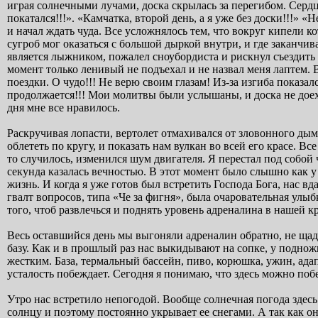
играя солнечными лучами, доска скрылась за перегибом. Сердц
покатался!!!». «Камчатка, второй день, а я уже без доски!!!» «
и начал ждать чуда. Все усложнялось тем, что вокруг кипели 
сугроб мог оказаться с большой дыркой внутри, и где заканчив
является лыжником, пожалел сноубордиста и рискнул съездить 
момент только ленивый не подъехал и не назвал меня лаптем. 
поездки. О чудо!!! Не верю своим глазам! Из-за изгиба показал
продолжается!!! Мои молитвы были услышаны, и доска не доехал
дня мне все нравилось.
Раскручивая лопасти, вертолет отмахивался от зловонного дым
облететь по кругу, и показать нам вулкан во всей его красе. В
то случилось, изменился шум двигателя. Я перестал под собой
секунда казалась вечностью. В этот момент было слышно как у
жизнь. И когда я уже готов был встретить Господа Бога, нас в
гвалт вопросов, типа «Че за фигня», была очаровательная улыб
того, чтоб развлечься и поднять уровень адреналина в нашей к
Весь оставшийся день мы выгоняли адреналин обратно, не щадя
базу. Как и в прошлый раз нас выкидывают на сопке, у поднож
жестким. База, термальный бассейн, пиво, корюшка, ужин, адап
усталость побеждает. Сегодня я понимаю, что здесь можно побе
Утро нас встретило непогодой. Вообще солнечная погода здесь
солнцу и поэтому постоянно укрывает ее снегами. А так как он