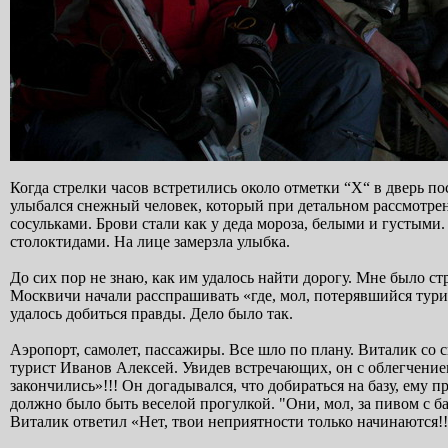
Когда стрелки часов встретились около отметки “X“ в дверь пос
улыбался снежный человек, который при детальном рассмотре
сосульками. Брови стали как у деда мороза, белыми и густыми
столоктидами. На лице замерзла улыбка.
До сих пор не знаю, как им удалось найти дорогу. Мне было стр
Москвичи начали расспрашивать «где, мол, потерявшийся турис
удалось добиться правды. Дело было так.
Аэропорт, самолет, пассажиры. Все шло по плану. Виталик со
турист Иванов Алексей. Увидев встречающих, он с облегчение
закончились»!!! Он догадывался, что добираться на базу, ему 
должно было быть веселой прогулкой. "Они, мол, за пивом с ба
Виталик ответил «Нет, твои неприятности только начинаются!!