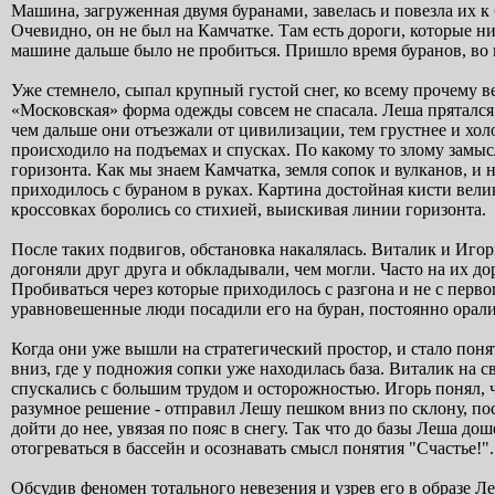
Машина, загруженная двумя буранами, завелась и повезла их к б
Очевидно, он не был на Камчатке. Там есть дороги, которые ни
машине дальше было не пробиться. Пришло время буранов, во 
Уже стемнело, сыпал крупный густой снег, ко всему прочему в
«Московская» форма одежды совсем не спасала. Леша прятался
чем дальше они отъезжали от цивилизации, тем грустнее и холо
происходило на подъемах и спусках. По какому то злому замысл
горизонта. Как мы знаем Камчатка, земля сопок и вулканов, и 
приходилось с бураном в руках. Картина достойная кисти вели
кроссовках боролись со стихией, выискивая линии горизонта.
После таких подвигов, обстановка накалялась. Виталик и Игор
догоняли друг друга и обкладывали, чем могли. Часто на их до
Пробиваться через которые приходилось с разгона и не с перв
уравновешенные люди посадили его на буран, постоянно орали 
Когда они уже вышли на стратегический простор, и стало поня
вниз, где у подножия сопки уже находилась база. Виталик на 
спускались с большим трудом и осторожностью. Игорь понял, 
разумное решение - отправил Лешу пешком вниз по склону, по
дойти до нее, увязая по пояс в снегу. Так что до базы Леша дош
отогреваться в бассейн и осознавать смысл понятия "Счастье!".
Обсудив феномен тотального невезения и узрев его в образе Л