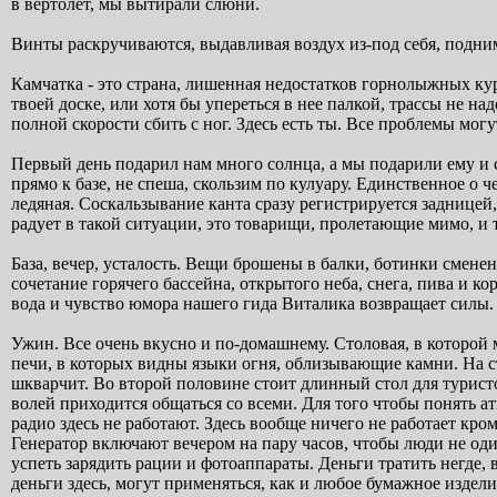
в вертолет, мы вытирали слюни.
Винты раскручиваются, выдавливая воздух из-под себя, подним
Камчатка - это страна, лишенная недостатков горнолыжных кур
твоей доске, или хотя бы упереться в нее палкой, трассы не над
полной скорости сбить с ног. Здесь есть ты. Все проблемы могу
Первый день подарил нам много солнца, а мы подарили ему и 
прямо к базе, не спеша, скользим по кулуару. Единственное о ч
ледяная. Соскальзывание канта сразу регистрируется задницей
радует в такой ситуации, это товарищи, пролетающие мимо, и 
База, вечер, усталость. Вещи брошены в балки, ботинки смене
сочетание горячего бассейна, открытого неба, снега, пива и 
вода и чувство юмора нашего гида Виталика возвращает силы.
Ужин. Все очень вкусно и по-домашнему. Столовая, в которой 
печи, в которых видны языки огня, облизывающие камни. На ст
шкварчит. Во второй половине стоит длинный стол для туристов
волей приходится общаться со всеми. Для того чтобы понять ат
радио здесь не работают. Здесь вообще ничего не работает кром
Генератор включают вечером на пару часов, чтобы люди не од
успеть зарядить рации и фотоаппараты. Деньги тратить негде, 
деньги здесь, могут применяться, как и любое бумажное издели