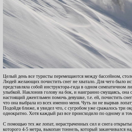
Целый день все туристы перемещаются между бассейном, столо
Людей желающих почистить снег не хватало. Для чего было ис
представляла собой инструктора-гида в одном симпатичном ли
улыбкой. Наклонив голову на бок, и наигранно смущаясь, она об
настоящий джентльмен помочь девушке, т.е. ей, почистить сне
что она выбрала из всех именно меня. Чуть ли не вырвав лопату
Подойдя ближе, я увидел что, с сугробом уже сражалось три о
однократно. Хотя каждый раз все происходило по одному и то
С помощью тех же лопат, нерастраченных сил и снега открытый
которого 4-5 метра, выкопан тоннель, который заканчивался н