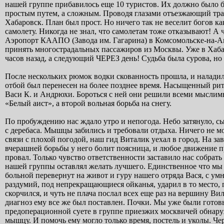
нашей группе прибавилось еще 10 туристов. Их должно было бы
простым путем, а сложным. Проводя глазами отъезжающий трап
Хабаровск. План был прост. Но ничего так не веселит богов к
самолету. Никогда не знал, что самолетам тоже отказывают! А ч
Аэропорт КААПО (Завода им. Гагарина) в Комсомольске-на-Ам
принять многострадальных пассажиров из Москвы. Уже в Хабар
часов назад, а следующий ЧЕРЕЗ день! Судьба была сурова, но 
После нескольких рюмок водки скованность прошла, и наладил
отбой был перенесен на более позднее время. Насыщенный рит
Васи К. и Андрюхи. Бороться с ней они решили всеми мыслимы
«Белый аист», а второй вольная борьба на снегу.
По пробуждению нас ждало утро и непогода. Небо затянуло, сы
с деребаса. Мышцы забились и требовали отдыха. Ничего не мо
связи с плохой погодой, наш гид Виталик уехал в город. На зав
вчерашней борьбы у него болит поясница, и любое движение пр
провал. Только чувство ответственности заставило нас собра
нашей группы оставлял желать лучшего. Единственное что мы м
больной перевернут на живот и гуру нашего отряда Вася, с у
раздумий, под непрекращающиеся ойканья, ударил в то место, 
скорчился, и чуть не плача послал всех еще раз на вершину В
диагноз ему все же был поставлен. Почки. Мы уже были готовы 
предоперационной суете в группе приезжих москвичей обнаруж
мышцу. И помочь ему могло только время, постель и уколы. Чер