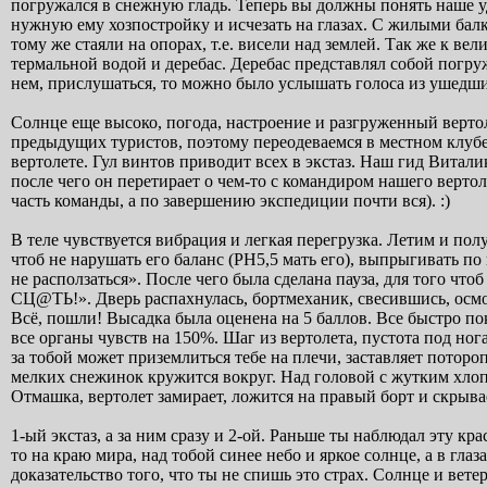
погружался в снежную гладь. Теперь вы должны понять наше уд
нужную ему хозпостройку и исчезать на глазах. С жилыми бал
тому же стаяли на опорах, т.е. висели над землей. Так же к в
термальной водой и деребас. Деребас представлял собой погр
нем, прислушаться, то можно было услышать голоса из ушедши
Солнце еще высоко, погода, настроение и разгруженный верто
предыдущих туристов, поэтому переодеваемся в местном клубе
вертолете. Гул винтов приводит всех в экстаз. Наш гид Витали
после чего он перетирает о чем-то с командиром нашего вертол
часть команды, а по завершению экспедиции почти вся). :)
В теле чувствуется вибрация и легкая перегрузка. Летим и пол
чтоб не нарушать его баланс (РН5,5 мать его), выпрыгивать по 
не расползаться». После чего была сделана пауза, для того чт
СЦ@ТЬ!». Дверь распахнулась, бортмеханик, свесившись, осмот
Всё, пошли! Высадка была оценена на 5 баллов. Все быстро по
все органы чувств на 150%. Шаг из вертолета, пустота под но
за тобой может приземлиться тебе на плечи, заставляет поторо
мелких снежинок кружится вокруг. Над головой с жутким хлоп
Отмашка, вертолет замирает, ложится на правый борт и скрывае
1-ый экстаз, а за ним сразу и 2-ой. Раньше ты наблюдал эту кр
то на краю мира, над тобой синее небо и яркое солнце, а в гл
доказательство того, что ты не спишь это страх. Солнце и вете