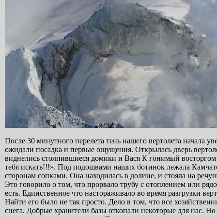
После 30 минутного перелета тень нашего вертолета начала ув
ожидали посадка и первые ощущения. Открылась дверь вертол
виднелись столпившиеся домики и Вася К гонимый восторгом и п
тебя искать!!!». Под подошвами наших ботинок лежала Камчатск
сторонам сопками. Она находилась в долине, и стояла на речуш
Это говорило о том, что прорвало трубу с отоплением или рядо
есть. Единственное что настораживало во время разгрузки верт
Найти его было не так просто. Дело в том, что все хозяйстве
снега. Добрые хранители базы откопали некоторые для нас. Но 