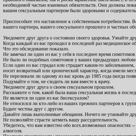
необходимой частью взаимных обязательств. Они должны лежат
вашим сексуальным партнером были здоровыми и содержател
Приспособьте это наставление к собственным потребностям. Во
вашего партнера, вашего сексуального прошлого и частных об
Уведомите друг друга о состоянии своего здоровья. Узнайте др
Когда каждый из вас проходил в последний раз медицинское о
Что это обследование показало.
Не замечал ли один из вас у себя в последнее время симптомо
Не было ли подобных симптомов у ваших предыдущих любовн
Если один из вас страдал или страдает каким-то заболеванием,
носит возвратный или хронический характер, когда имели мес
Не переливали ли одному из вас кровь до 1985 года (когда по
Подумайте о том, не сходить ли вам вместе к врачу.
Уведомите друг друга о своем сексуальном прошлом.
Расскажите о том, какой была ваша сексуальная жизнь в послед
Не является ли один из вас бисексуалом?
Не относился ли кто-либо из ваших прежних партнеров к груп
Будьте честны друг с другом.
Давайте лишь выполнимые обещания. Ничего не утаивайте друг
Не позволяйте страсти затмить вашу рассудительность.
Убедитесь, что вам известно обо всех.возможных опасностях --
алкоголя.