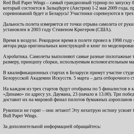
Red Bull Paper Wings – самый грандиозный турнир по запуску
который состоится в Зальцбурге (Австрия) 1-2 мая 2009 года, 
соревнований будет и Беларусь! Участники соревнуются в трех 
Дальность полета измеряется от точки отрыва самолета от руки
установлен в 2003 году Стивеном Кригером (США).
Время в воздухе. Рекордное время в полете провел в 1998 год
автора ряда оригинальных конструкций и книг по моделирован
Аэробатика. Самолеты выполняют самые разные пилотажные тр
размеру, принципу сборки, используемым вспомогательным мате
В квалификационных стартах в Беларуси примут участие студ
Белорусской Академии Искусств. 5 марта – дата отборочного с
На каждом из трех стартов будут отобраны по 5 финалистов в
«Динамо» по адресу ул. Даумана, 23 (начало в 13.00). Три побе
доставит их на мировой финал пилотов бумажных аэропланов
Рукописи не горят – они летают! Эту нехитрую истину усвоят 
Bull Paper Wings.
За дополнительной информацией обращайтесь: