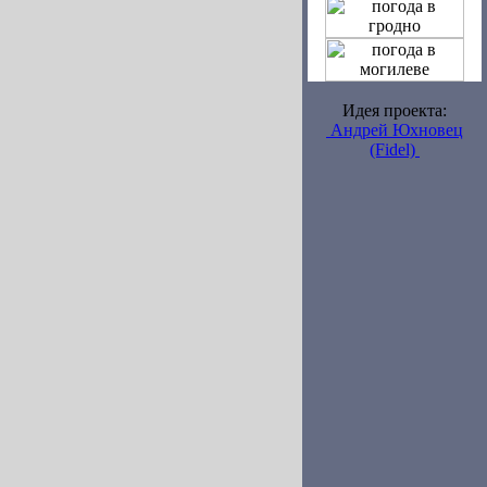
Идея проекта:
Андрей Юхновец
(Fidel)