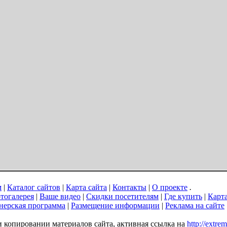
м
|
Каталог сайтов
|
Карта сайта
|
Контакты
|
О проекте
.
тогалерея
|
Ваше видео
|
Скидки посетителям
|
Где купить
|
Карт
нерская программа
|
Размещение информации
|
Реклама на сайте
ри копировании материалов сайта, активная ссылка на
http://extre