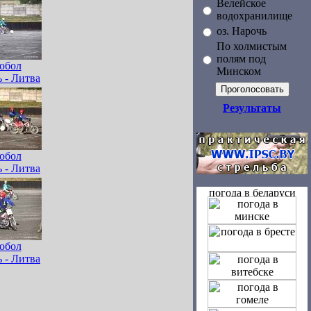
Велейское
водохранилище
оз. Нарочь
По холмистым
полям под
обол
Минском
 - Литва
Результаты
обол
 - Литва
обол
 - Литва