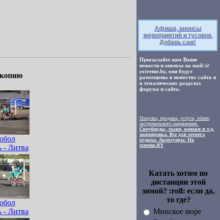
Афиша, анонсы
мероприятий и тусовок.
Добавь сам!
Присылайте нам Ваши
новости и анонсы на mail
extreme.by, они будут
 копию
размещены в новостях сайта и
в тематических разделах
форума и сайта.
Покупка, продажа, услуги, обмен
экстремального снаряжения:
Сноуборды, лыжи, коньки и т.д,
экипировка. Все для летнего
обол
отдыха. Аксессуары. На
extreme.BY
 - Литва
Катать хотим по
дистанции этой
зимой? :roll: если да,
то где?
обол
 - Литва
Минское море