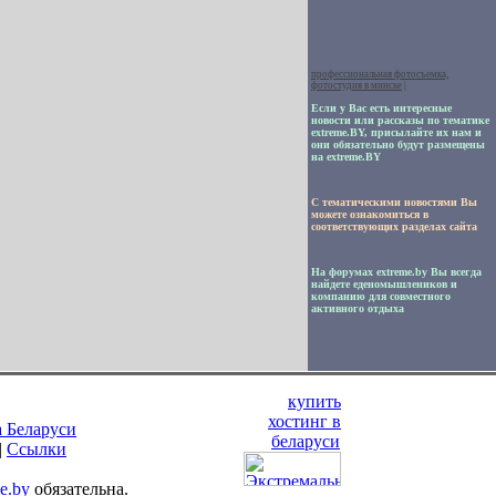
профессиональная фотосъемка,
фотостудия в минске
|
Если у Вас есть интересные
новости или рассказы по тематике
extreme.BY, присылайте их нам и
они обязательно будут размещены
на extreme.BY
С тематическими новостями Вы
можете ознакомиться в
соответствующих разделах сайта
На форумах extreme.by Вы всегда
найдете еденомышлеников и
компанию для совместного
активного отдыха
купить
хостинг в
а Беларуси
беларуси
|
Ссылки
me.by
обязательна.