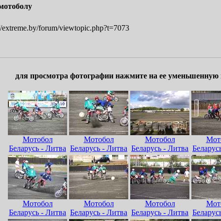
мотоболу
/extreme.by/forum/viewtopic.php?t=7073
для просмотра фотографии нажмите на ее уменьшенную
Мотобол
Мотобол
Мотобол
Мот
Беларусь - Литва
Беларусь - Литва
Беларусь - Литва
Беларусь
Мотобол
Мотобол
Мотобол
Мот
Беларусь - Литва
Беларусь - Литва
Беларусь - Литва
Беларусь