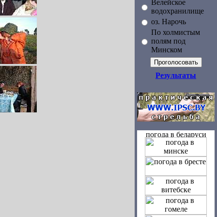
Велейское
водохранилище
оз. Нарочь
По холмистым
полям под
Минском
Результаты