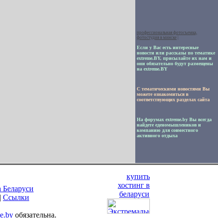
профессиональная фотосъемка,
фотостудия в минске
|
Если у Вас есть интересные
новости или рассказы по тематике
extreme.BY, присылайте их нам и
они обязательно будут размещены
на extreme.BY
С тематическими новостями Вы
можете ознакомиться в
соответствующих разделах сайта
На форумах extreme.by Вы всегда
найдете еденомышлеников и
компанию для совместного
активного отдыха
купить
хостинг в
а Беларуси
беларуси
|
Ссылки
me.by
обязательна.