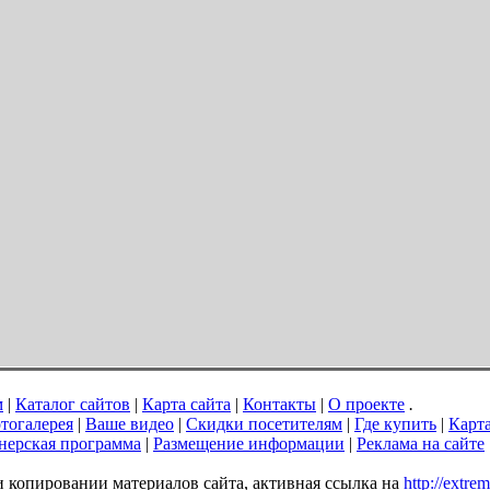
м
|
Каталог сайтов
|
Карта сайта
|
Контакты
|
О проекте
.
тогалерея
|
Ваше видео
|
Скидки посетителям
|
Где купить
|
Карт
нерская программа
|
Размещение информации
|
Реклама на сайте
ри копировании материалов сайта, активная ссылка на
http://extre