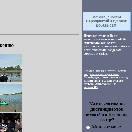
Афиша, анонсы
мероприятий и тусовок.
Добавь сам!
Присылайте нам Ваши
новости и анонсы на mail
extreme.by, они будут
 копию
размещены в новостях сайта и
в тематических разделах
форума и сайта.
Покупка, продажа, услуги, обмен
экстремального снаряжения:
Сноуборды, лыжи, коньки и т.д,
экипировка. Все для летнего
отдыха. Аксессуары. На
extreme.BY
Катать хотим по
дистанции этой
зимой? :roll: если да,
то где?
Минское море