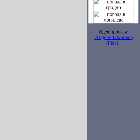
Идея проекта:
Андрей Юхновец
(Fidel)