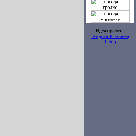
Идея проекта:
Андрей Юхновец
(Fidel)