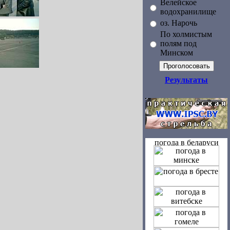
Велейское
водохранилище
оз. Нарочь
По холмистым
полям под
Минском
Результаты