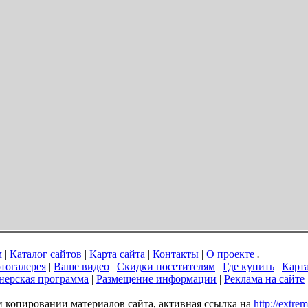
м
|
Каталог сайтов
|
Карта сайта
|
Контакты
|
О проекте
.
тогалерея
|
Ваше видео
|
Скидки посетителям
|
Где купить
|
Карт
нерская программа
|
Размещение информации
|
Реклама на сайте
ри копировании материалов сайта, активная ссылка на
http://extre