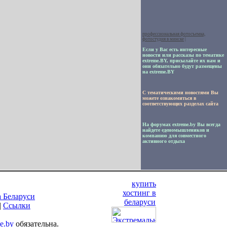
профессиональная фотосъемка,
фотостудия в минске
|
Если у Вас есть интересные
новости или рассказы по тематике
extreme.BY, присылайте их нам и
они обязательно будут размещены
на extreme.BY
С тематическими новостями Вы
можете ознакомиться в
соответствующих разделах сайта
На форумах extreme.by Вы всегда
найдете еденомышлеников и
компанию для совместного
активного отдыха
купить
хостинг в
а Беларуси
беларуси
|
Ссылки
me.by
обязательна.