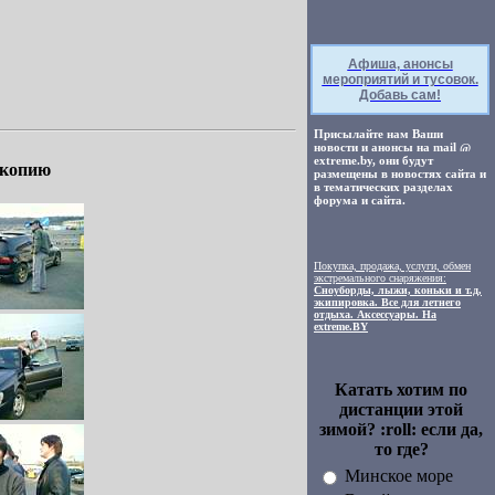
Афиша, анонсы
мероприятий и тусовок.
Добавь сам!
Присылайте нам Ваши
новости и анонсы на mail
extreme.by, они будут
 копию
размещены в новостях сайта и
в тематических разделах
форума и сайта.
Покупка, продажа, услуги, обмен
экстремального снаряжения:
Сноуборды, лыжи, коньки и т.д,
экипировка. Все для летнего
отдыха. Аксессуары. На
extreme.BY
Катать хотим по
дистанции этой
зимой? :roll: если да,
то где?
Минское море